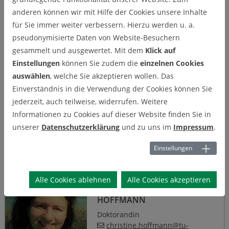
Fax: +49-5323-72-2435
anderen können wir mit Hilfe der Cookies unsere Inhalte
Büro C11-315 | Labor C11-334
für Sie immer weiter verbessern. Hierzu werden u. a.
Dr. Tanja Schäfer
pseudonymisierte Daten von Website-Besuchern
DR. TANJA SCHÄFER
gesammelt und ausgewertet. Mit dem
Klick auf
Wissenschaftliche Mitarbeiterin
Einstellungen
können Sie zudem die
einzelnen Cookies
tanja.schaefer
@
tu-clausthal
.
de
auswählen
, welche Sie akzeptieren wollen. Das
Tel.:
+49-5323-72-2013
Einverständnis in die Verwendung der Cookies können Sie
Fax: +49-5323-72-2903
jederzeit, auch teilweise, widerrufen. Weitere
Raum C11-312
Informationen zu Cookies auf dieser Website finden Sie in
unserer
Datenschutzerklärung
und zu uns im
Impressum
.
Doktorandinnen und Doktoranden
Einstellungen
Alle Cookies ablehnen
Alle Cookies akzeptieren
Dipl.-Geol. Christine Hoffmann
DIPL.-GEOL. CHRISTINE
HOFFMANN
Doktorandin
christine.hoffmann
@
tu-