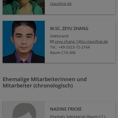
clausthal
.
de
M.Sc. Zeyu Zhang
M.SC. ZEYU ZHANG
Doktorand
zeyu.zhang.1
@
tu-clausthal
.
de
Tel.: +49-5323-72-2164
Raum C10-306
Ehemalige Mitarbeiterinnen und
Mitarbeiter (chronologisch)
Nadine Fricke
NADINE FRICKE
Ehemals Sekretariat (Raum C11-