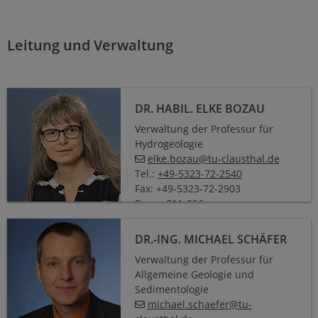
Leitung und Verwaltung
Dr. habil. Elke Bozau
DR. HABIL. ELKE BOZAU
Verwaltung der Professur für
Hydrogeologie
elke.bozau
@
tu-clausthal
.
de
Tel.:
+49-5323-72-2540
Fax: +49-5323-72-2903
Raum C11-226
Dr.-Ing. Michael Schäfer
DR.-ING. MICHAEL SCHÄFER
Verwaltung der Professur für
Allgemeine Geologie und
Sedimentologie
michael.schaefer
@
tu-