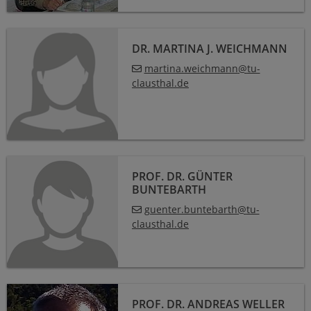
Dr. Martina J. Weichmann
DR. MARTINA J. WEICHMANN
martina.weichmann
@
tu-
clausthal
.
de
Prof. Dr. Günter Buntebarth
PROF. DR. GÜNTER
BUNTEBARTH
guenter.buntebarth
@
tu-
clausthal
.
de
Prof. Dr. Andreas Weller
PROF. DR. ANDREAS WELLER