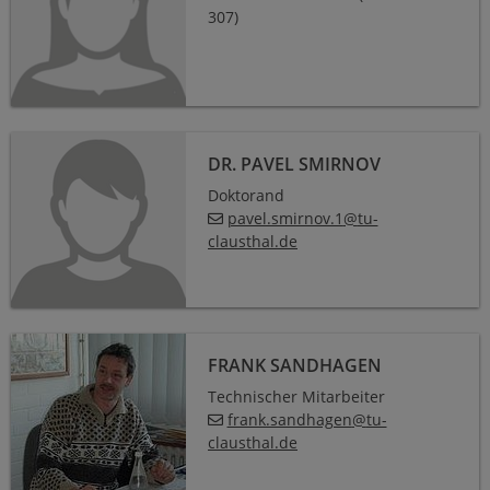
307)
Dr. Pavel Smirnov
DR. PAVEL SMIRNOV
Doktorand
pavel.smirnov.1
@
tu-
clausthal
.
de
Frank Sandhagen
FRANK SANDHAGEN
Technischer Mitarbeiter
frank.sandhagen
@
tu-
clausthal
.
de