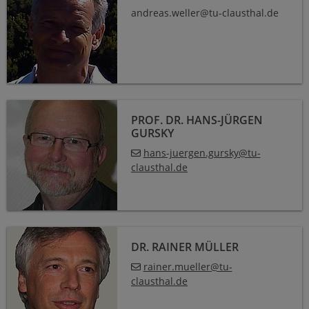
andreas.weller@tu-clausthal.de
Prof. Dr. Hans-Jürgen Gursky
PROF. DR. HANS-JÜRGEN
GURSKY
hans-juergen.gursky
@
tu-
clausthal
.
de
Dr. Rainer Müller
DR. RAINER MÜLLER
rainer.mueller
@
tu-
clausthal
.
de