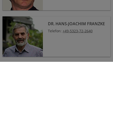
Dr. Hans-Joachim Franzke
DR. HANS-JOACHIM FRANZKE
Telefon:
+49-5323-72-2640
Dr. Carl-Diedrich Sattler
DR. CARL-DIEDRICH SATTLER
carl-diedrich.sattler
@
tu-
clausthal
.
de
Prof. Dr. Carsten Brauckmann