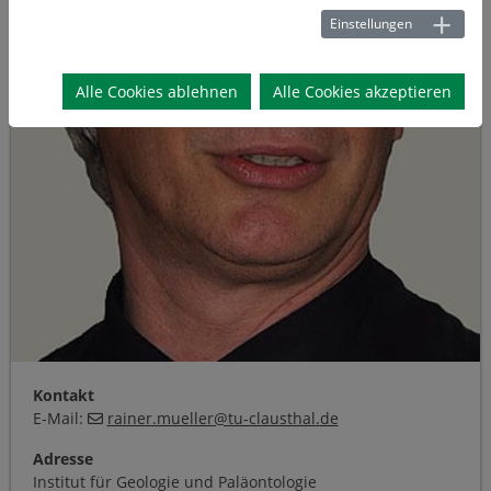
Einstellungen
Alle Cookies ablehnen
Alle Cookies akzeptieren
Kontakt
E-Mail:
rainer.mueller
@
tu-clausthal
.
de
Adresse
Institut für Geologie und Paläontologie