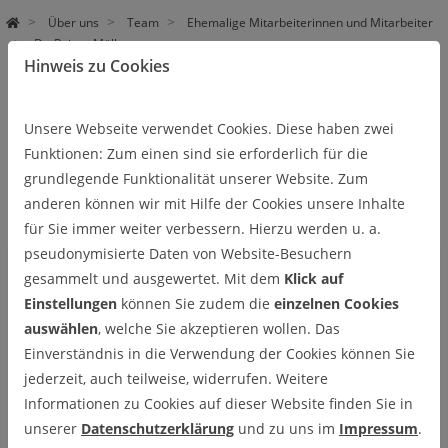
Über uns
Team
Ehemalige Mitarbeiterinnen und Mitarbeiter
Dr. Rainer Müller
Hinweis zu Cookies
Dr. Rainer Müller
Unsere Webseite verwendet Cookies. Diese haben zwei
Funktionen: Zum einen sind sie erforderlich für die
Forschung
grundlegende Funktionalität unserer Website. Zum
Projekt „Geologisches Gefährdungspotential im Umfeld der
anderen können wir mit Hilfe der Cookies unsere Inhalte
Nordrand-Störung der Harzscholle“
für Sie immer weiter verbessern. Hierzu werden u. a.
pseudonymisierte Daten von Website-Besuchern
gesammelt und ausgewertet. Mit dem
Klick auf
Einstellungen
können Sie zudem die
einzelnen Cookies
auswählen
, welche Sie akzeptieren wollen. Das
Einverständnis in die Verwendung der Cookies können Sie
jederzeit, auch teilweise, widerrufen. Weitere
Informationen zu Cookies auf dieser Website finden Sie in
unserer
Datenschutzerklärung
und zu uns im
Impressum
.