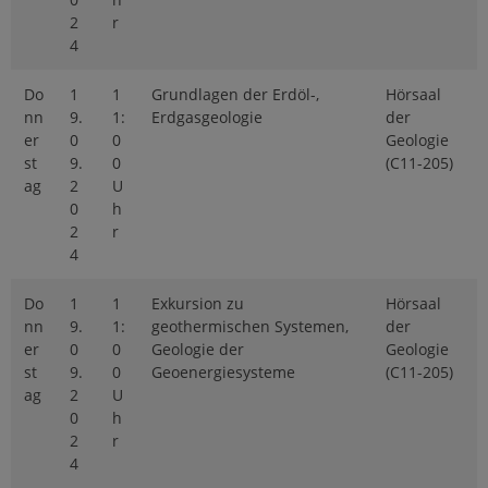
2
r
4
Do
1
1
Grundlagen der Erdöl-,
Hörsaal
nn
9.
1:
Erdgasgeologie
der
er
0
0
Geologie
st
9.
0
(C11-205)
ag
2
U
0
h
2
r
4
Do
1
1
Exkursion zu
Hörsaal
nn
9.
1:
geothermischen Systemen,
der
er
0
0
Geologie der
Geologie
st
9.
0
Geoenergiesysteme
(C11-205)
ag
2
U
0
h
2
r
4