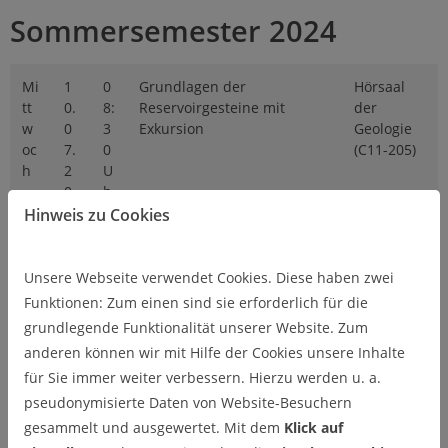
Sommersemester 2024
Mi
1
0
Grundlagen der
Hörsaal
tt
0.
8:
Reservoirgesteine mit
der
w
0
3
Exkursion
Geologie
oc
7.
0
(C11-205)
h
2
U
0
h
2
r
Hinweis zu Cookies
4
Unsere Webseite verwendet Cookies. Diese haben zwei
Mi
1
0
Probenahmetechnik in
Hörsaal
tt
7.
8:
Wasser, Boden und
der
Funktionen: Zum einen sind sie erforderlich für die
w
0
3
Festgestein
Geologie
grundlegende Funktionalität unserer Website. Zum
oc
7.
0
(C11-205)
anderen können wir mit Hilfe der Cookies unsere Inhalte
h
2
U
für Sie immer weiter verbessern. Hierzu werden u. a.
0
h
pseudonymisierte Daten von Website-Besuchern
2
r
4
gesammelt und ausgewertet. Mit dem
Klick auf