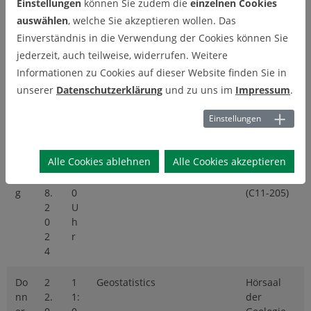
Einstellungen
können Sie zudem die
einzelnen Cookies
Fr
1
1
Einführung in die
Hörsaal
auswählen
, welche Sie akzeptieren wollen. Das
eit
9.
1:
Geowissenschaften I
der
Einverständnis in die Verwendung der Cookies können Sie
ag
0
0
Geologie
jederzeit, auch teilweise, widerrufen. Weitere
7.
0
(C11-205)
Informationen zu Cookies auf dieser Website finden Sie in
2
U
0
h
unserer
Datenschutzerklärung
und zu uns im
Impressum
.
2
r
4
Einstellungen
M
1
1
Einführung in die
Hörsaal
Alle Cookies ablehnen
Alle Cookies akzeptieren
on
9.
1:
Geowissenschaften II
der
ta
0
0
Geologie
g
8.
0
(C11-205)
2
U
0
h
2
r
4
Do
2
1
Geostatistics
Hörsaal
nn
2.
1:
der