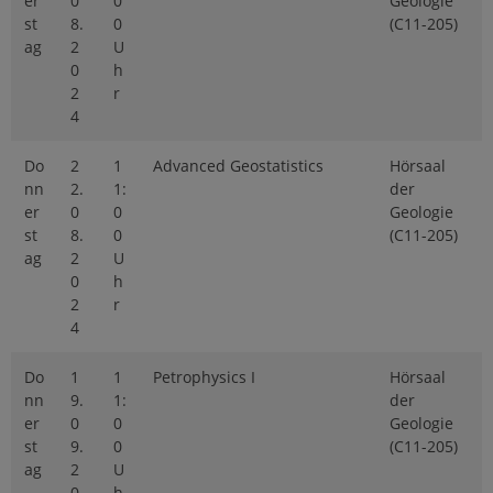
er
0
0
Geologie
st
8.
0
(C11-205)
ag
2
U
0
h
2
r
4
Do
2
1
Advanced Geostatistics
Hörsaal
nn
2.
1:
der
er
0
0
Geologie
st
8.
0
(C11-205)
ag
2
U
0
h
2
r
4
Do
1
1
Petrophysics I
Hörsaal
nn
9.
1:
der
er
0
0
Geologie
st
9.
0
(C11-205)
ag
2
U
0
h