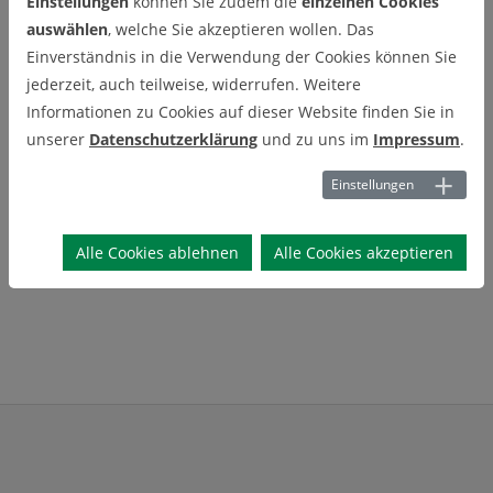
Einstellungen
können Sie zudem die
einzelnen Cookies
Labore und
auswählen
, welche Sie akzeptieren wollen. Das
Einverständnis in die Verwendung der Cookies können Sie
Geräteausstattung
jederzeit, auch teilweise, widerrufen. Weitere
Informationen zu Cookies auf dieser Website finden Sie in
Diese Informationen sind derzeit noch nicht verfügbar. Bei
unserer
Datenschutzerklärung
und zu uns im
Impressum
.
Interesse kontaktieren Sie bitte die Leiter der
Abteilungen und
Arbeitsgruppen
oder direkt die
Mitarbeiter
des Instituts für
Einstellungen
Geologie und Paläontologie.
Alle Cookies ablehnen
Alle Cookies akzeptieren