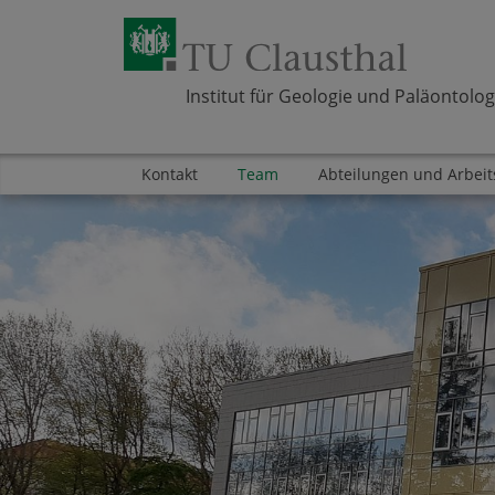
Institut für Geologie und Paläontolog
Kontakt
Team
Abteilungen und Arbei
Zum Inhalt springen
Bereich
Bereich
Bereich