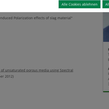
Alle Cookies ablehnen
Al
Induced Polarization effects of slag material"
es of unsaturated porous media using Spectral
er 2012)