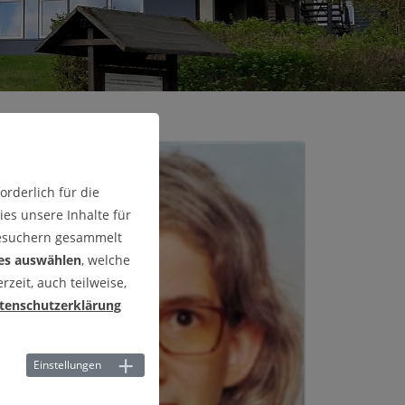
estertermine
nsa
rtinstitut
henzentrum
rderlich für die
es unsere Inhalte für
Besuchern gesammelt
es auswählen
, welche
zeit, auch teilweise,
tenschutzerklärung
Einstellungen