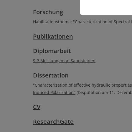
Forschung
Habilitationsthema: "Characterization of Spectral 
Publikationen
Diplomarbeit
SIP-Messungen an Sandsteinen
Dissertation
"Characterization of effective hydraulic properti
Induced Polarization"
(Disputation am 11. Dezemb
CV
ResearchGate