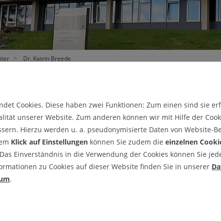
Prüfungsamt
Geologische Lehrsammlungen
Sem
Fachschaft
Keramikmosaik
Me
Studien- und Abschlussarbeiten
Spo
iter
Dr. Katrin Breede
Rec
det Cookies. Diese haben zwei Funktionen: Zum einen sind sie erfo
lität unserer Website. Zum anderen können wir mit Hilfe der Cooki
tsgruppe Erdölgeologie. Im Zuge der
ssern. Hierzu werden u. a. pseudonymisierte Daten von Website-
Energy Systems Umbenennung der
dem
Klick auf Einstellungen
können Sie zudem die
einzelnen Cooki
nd Geothermie
.
 Das Einverständnis in die Verwendung der Cookies können Sie jeder
ormationen zu Cookies auf dieser Website finden Sie in unserer
Da
 die
Arbeitsgruppe Angewandte Geophysik
sum
.
Ruhestand von Herrn Prof. Andreas Weller als
 des Zusammenschlusses des Instituts für
ntologie wurde das Institut für Geophysik in
trophysik umgewandelt.