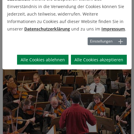
hinweg, da mit großer Intensität und spannungsvoll musiziert
Einverständnis in die Verwendung der Cookies können Sie
wurde. Vor allem war bei den Streichern eine große klangliche
jederzeit, auch teilweise, widerrufen. Weitere
Homogenität erreicht, sodass die Ausdruckstiefe der Sinfonie
Informationen zu Cookies auf dieser Website finden Sie in
durchaus vermittelt wurde. Auch hier gab es zu recht viel
unserer
Datenschutzerklärung
und zu uns im
Impressum
.
Applaus für den Dirigenten und sein Orchester.
Einstellungen
Alle Cookies ablehnen
Alle Cookies akzeptieren