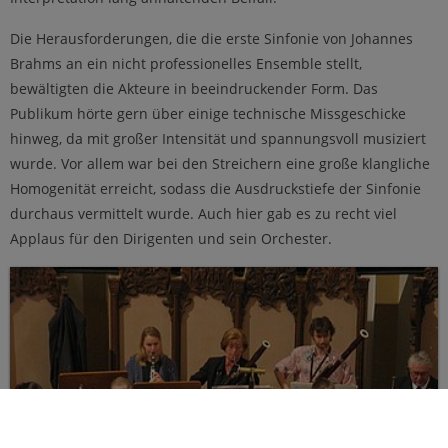
Die Herausforderungen, die die erste Sinfonie von Johannes
Brahms an ein nicht professionelles Ensemble stellt,
bewältigten die Akteure in beeindruckender Form. Das
Publikum hörte gern über einige technische Missgeschicke
hinweg, da mit großer Intensität und spannungsvoll musiziert
wurde. Vor allem war bei den Streichern eine große klangliche
Homogenität erreicht, sodass die Ausdruckstiefe der Sinfonie
durchaus vermittelt wurde. Auch hier gab es zu recht viel
Applaus für den Dirigenten und sein Orchester.