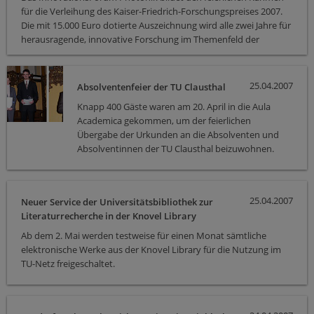
für die Verleihung des Kaiser-Friedrich-Forschungspreises 2007.
Die mit 15.000 Euro dotierte Auszeichnung wird alle zwei Jahre für
heraus­ragende, innovative Forschung im Themenfeld der
Optischen Technologien vergeben. In diesem Jahr steht das
Thema "Photonenquellen & Systeme" im Fokus. Inzwischen
wurden von der Jury vier der Bewerber für den Preis nominiert.
25.04.2007
Absolventenfeier der TU Clausthal
Knapp 400 Gäste waren am 20. April in die Aula
Academica gekommen, um der feierlichen
Übergabe der Urkunden an die Absolventen und
Absolventinnen der TU Clausthal beizuwohnen.
25.04.2007
Neuer Service der Universitätsbibliothek zur
Literaturrecherche in der Knovel Library
Ab dem 2. Mai werden testweise für einen Monat sämtliche
elektronische Werke aus der Knovel Library für die Nutzung im
TU-Netz freigeschaltet.