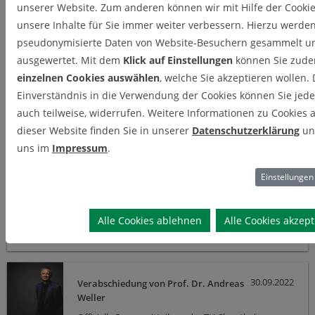
Energiesysteme" im Bachelorstudiengang "Geo-
unserer Website. Zum anderen können wir mit Hilfe der Cooki
Energiesysteme"
unsere Inhalte für Sie immer weiter verbessern. Hierzu werden
pseudonymisierte Daten von Website-Besuchern gesammelt u
ausgewertet. Mit dem
Klick auf Einstellungen
können Sie zude
10.08.2023
Hydrologische Probenahmen und
einzelnen Cookies auswählen
, welche Sie akzeptieren wollen.
Exkursionen im Harz
Einverständnis in die Verwendung der Cookies können Sie jeder
Wozu denn in die Ferne reisen: Geologische und
auch teilweise, widerrufen. Weitere Informationen zu Cookies 
hydrologische Studien im Harz
dieser Website finden Sie in unserer
Datenschutzerklärung
un
uns im
Impressum
.
16.12.2022
Zusammenschluss mit dem Institut für
Einstellungen
Geophysik
Zusammenschluss des Instituts für Geophysik mit
dem Institut für Geologie und Paläontologie
Alle Cookies ablehnen
Alle Cookies akzep
rückwirkend zum 30.09.2022
30.09.2022
Verabschiedung von Prof. Dr. Andreas
Weller