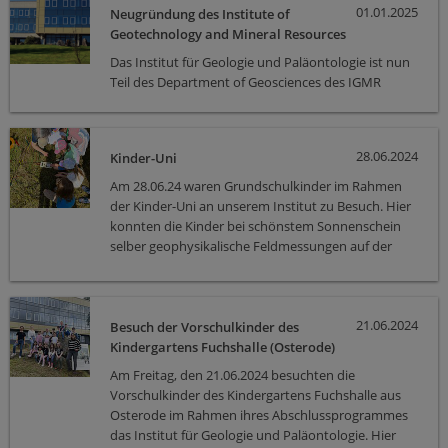
01.01.2025
Neugründung des Institute of
Gleichung, die zur Permeabilitätsvorhersage auch noch heute
Geotechnology and Mineral Resources
verwendet wird, wurde in den 80er Jahren von dem Trio
Schopper, Pape und Riepe entwickelt und 1987 in Houston auf
Das Institut für Geologie und Paläontologie ist nun
dem Welterdölkongress vor internationalem Publikum
Teil des Department of Geosciences des IGMR
vorgestellt. Herr Prof. Weller erzählte von seiner Zeit als Professor
für Petrophysik und Bohrlochgeophysik und später auch als
Leiter des Instituts für Geophysik an der TU Clausthal und gab
28.06.2024
Einblicke in zahlreiche durchgeführte Exkursionen und
Kinder-Uni
Feldmessungen in den verschiedensten Ländern. Frau Dr. Breede
Am 28.06.24 waren Grundschulkinder im Rahmen
erzählte von ihren ersten Anfängen in der Geophysik durch
der Kinder-Uni an unserem Institut zu Besuch. Hier
Teilnahme an den Geowochenenden 1999 und 2000 und dem
konnten die Kinder bei schönstem Sonnenschein
Beginn des Diplomstudiengangs Geophysik an der TU Clausthal.
selber geophysikalische Feldmessungen auf der
Zusätzliche berichtete sie auch von ihrer Rückkehr im September
Institutsmesswiese durchführen und haben
2019 an die TU Clausthal, um als Geophysikerin die Vorlesungen
Grundwissen zur Angewandten Geophysik und
und Prüfungen in Erdöl- und Erdgasgeologie, als Nachfolgerin
speziell zu geoelektrischen Messmethoden
von Prof. Blendinger und Dr. Sattler, zu übernehmen. Als Prof.
21.06.2024
erhalten.
Besuch der Vorschulkinder des
Weller 2022 in den Ruhestand ging, übernahm Frau Dr. Breede
Kindergartens Fuchshalle (Osterode)
zusätzlich noch die Leitung der Arbeitsgruppe Angewandte
Am Freitag, den 21.06.2024 besuchten die
Geophysik und Petrophysik, die aus dem ehemaligen Institut für
Vorschulkinder des Kindergartens Fuchshalle aus
Geophysik hervorgegangen ist.…
Osterode im Rahmen ihres Abschlussprogrammes
das Institut für Geologie und Paläontologie. Hier