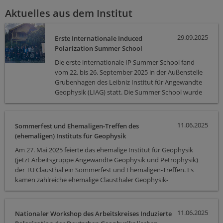
Aktuelles aus dem Institut
29.09.2025
Erste Internationale Induced
Polarization Summer School
Die erste internationale IP Summer School fand
vom 22. bis 26. September 2025 in der Außenstelle
Grubenhagen des Leibniz Institut für Angewandte
Geophysik (LIAG) statt. Die Summer School wurde
organisiert vom Arbeitskreis Induzierte Polarisation
der Deutschen Geophysikalischen Gesellschaft und
vom LIAG, der Uni Kiel und der TU Clausthal
11.06.2025
Sommerfest und Ehemaligen-Treffen des
organisiert. Die Hauptthemen waren Exploration,
(ehemaligen) Instituts für Geophysik
Chrakterisierung und Monitoring von Grundwasser,
Am 27. Mai 2025 feierte das ehemalige Institut für Geophysik
Aquiferen und Kontaminationen. 15
(jetzt Arbeitsgruppe Angewandte Geophysik und Petrophysik)
Teilnehmer:innen aus der ganzen Welt lernten
der TU Clausthal ein Sommerfest und Ehemaligen-Treffen. Es
während in der Summer School vieles zu der
kamen zahlreiche ehemalige Clausthaler Geophysik-
Anwendung der Induzierten Polarisation für
Student:innen, -Doktorand:innen und -Mitarbeiter, aber auch
hydrogeologische Aufgabenstellungen, in Form von
zahlreiche Kollegen von der TU Clausthal selbst, aber auch von
Vorträgen, Feld- und Labormessungen,
den Universitäten TU Braunschweig, Uni Kiel, Uni Bonn, Uni Köln
Auswertungen und zahlreichen wertvollen
11.06.2025
Nationaler Workshop des Arbeitskreises Induzierte
und vor allem auch von der TU Bergakademie Freiberg (TUBAF)
Fragerunden und Diskussionen.