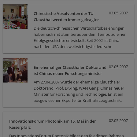
nach China begleitet und waren bei der Ernennung
dabei.
03.05.2007
Chinesische Absolventen der TU
Clausthal werden immer gefragter
Die deutsch-chinesischen Wirtschaftsbeziehungen
haben sich mit atemberaubendem Tempo zu einer
Erfolgsgeschichte entwickelt. Seit 2002 ist China
nach den USA der zweitwichtigste deutsche
Exportmarkt außerhalb Europas. Deutschland ist
schon seit Jahrzehnten mit Abstand Chinas größter
europäischer Handelspartner. Immer mehr
02.05.2007
Ein ehemaliger Clausthaler Doktorand
deutsche Unternehmen investieren in China und
ist Chinas neuer Forschungsminister
suchen dringend junge Ingenieure, die von einer
Am 27.04.2007 wurde der ehemalige Clausthaler
deutschen Hochschule gut ausgebildet sind.
Doktorand, Prof. Dr.-Ing. WAN Gang, Chinas neuer
Chinesische Absolventen der TU Clausthal stehen
Minister für Forschung und Technologie. Er ist ein
aufgrund ihrer guten Ausbildungsqualität und ihrer
ausgewiesener Experte für Kraftfahrzeugtechnik.
exzellenten Beziehungen zu China ganz oben auf
der Suchliste.
02.05.2007
InnovationsForum Photonik am 15. Mai in der
Kaiserpfalz
Das InnovationsForum Photonik bildet den feierlichen Rahmen