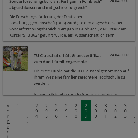
24.04.2007
Sonderforschungsbereich „Fertigen in Feinblech“
abgeschlossen und mit „sehr erfolgreich“
begutachtet
Die Forschungsförderung der Deutschen
Forschungsgemeinschaft (DFB) würdigte den abgeschlossenen
Sonderforschungsbereich "Fertigen in Feinblech", der unter dem
Kürzel "SFB 362" geführt wurde, als "wissenschaftlich sehr
erfolgreich" und vorbildlich in der Entwicklung neuer
Arbeitsweisen und Technologien zur Erzielung funktionaler
Produkteigenschaften. Der 1993 gestartete SFB 362 wurde von
24.04.2007
TU Clausthal erhält Grundzertifikat
Beginn an in Kooperation der Universitäten Clausthal und
zum Audit familiengerechte
Hannover durchgeführt. Sprecher des SFBs war bis Feb. 2002
Hochschule
Die erste Hürde hat die TU Clausthal genommen auf
Herr Prof. Draugelates, danach stand er unter der Leitung von
ihrem Weg eine familiengerechtere Hochschule zu
Professor Palkowski.
werden.
In einem Schreiben an die Vizepräsidentin der
Hochschule, Frau Dr. Ines Schwarz, wurde
V
1
.
2
2
2
2
2
2
3
3
3
3
.
mitgeteilt, dass der TU Clausthal das Grundzertifikat
o
.
9
9
9
9
9
9
0
0
0
0
.
zum Audit familiengerechte Hochschule verliehen
r
.
4
5
6
7
8
9
0
1
2
3
.
wird.
h
.
.
Im Rahmen eines Festaktes am 19.Juni in Berlin soll
e
das Zertifikat offiziell durch die
r
i
Bundesfamilienministerin, Dr. Ursula von der Leyen,