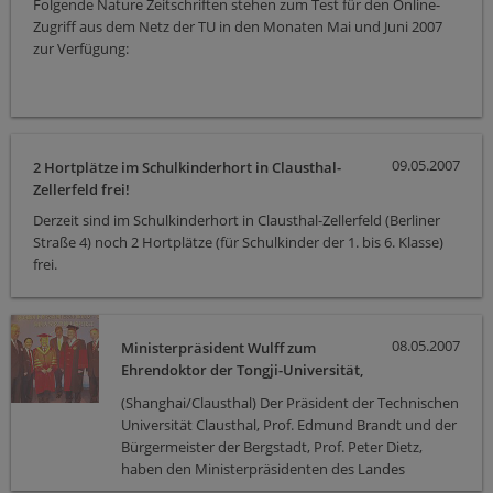
Folgende Nature Zeitschriften stehen zum Test für den Online-
Zugriff aus dem Netz der TU in den Monaten Mai und Juni 2007
zur Verfügung:
- Nature archive (1950-1986 und 1987-1996)
09.05.2007
- Nature nanotechnology
2 Hortplätze im Schulkinderhort in Clausthal-
Zellerfeld frei!
- Nature photonics
Derzeit sind im Schulkinderhort in Clausthal-Zellerfeld (Berliner
Straße 4) noch 2 Hortplätze (für Schulkinder der 1. bis 6. Klasse)
frei.
08.05.2007
Ministerpräsident Wulff zum
Ehrendoktor der Tongji-Universität,
Shanghai ernannt
(Shanghai/Clausthal) Der Präsident der Technischen
Universität Clausthal, Prof. Edmund Brandt und der
Bürgermeister der Bergstadt, Prof. Peter Dietz,
haben den Ministerpräsidenten des Landes
Niedersachsen, Christian Wulff, auf seiner Reise