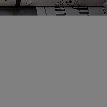
estertermine
nsa
rtinstitut
henzentrum