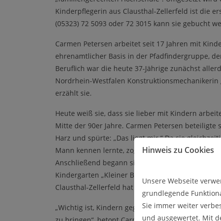
Kinderpflegerin aus Clausthal-Zellerfeld ist die
(05323) 72 5093 oder 72 3015 kann sie gebucht w
Carmen Petersen arbeitet seit 17 Jahren mit Kind
ehrenamtlicher Basis in der Pfadfindergruppe, de
Beruflich war die heute 37-Jährige zunächst allerd
Nordrhein-Westfalen Konstruktionsmechanikerin g
erzählt sie.
Heute weiß sie, dass sie lieber mit Kindern arbe
Mitte der 90er Jahre. Carmen Petersen beteiligte s
Harz und spürte: „Das liegt mir.“ Da sie gleichzeit
Hinweis zu Cookies
Mann kennen lernte, zog sie in den Oberharz und du
Anschließend begann sie in Osterode eine Ausbil
Kindergarten „Kleiner Bruch“ sowie als variable Ei
Unsere Webseite verwen
Clausthal-Zellerfeld hat sie sich inzwischen als 
grundlegende Funktiona
Sie immer weiter verbe
„Wichtig ist, Kindern gegenüber authentisch zu 
und ausgewertet. Mit 
zu bringen“, betont Carmen Petersen. Derzeit ist i