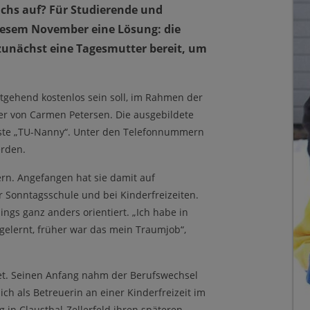
chs auf? Für Studierende und
 diesem November eine Lösung: die
 zunächst eine Tagesmutter bereit, um
itgehend kostenlos sein soll, im Rahmen der
er von Carmen Petersen. Die ausgebildete
 erste „TU-Nanny“. Unter den Telefonnummern
erden.
ern. Angefangen hat sie damit auf
r Sonntagsschule und bei Kinderfreizeiten.
ings ganz anders orientiert. „Ich habe in
elernt, früher war das mein Traumjob“,
itet. Seinen Anfang nahm der Berufswechsel
ich als Betreuerin an einer Kinderfreizeit im
ig in Clausthal-Zellerfeld ihren späteren