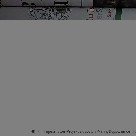
STUDIUM
FORSCHUNG
ÜBER UNS
Tagesmutter-Projekt &quot;Uni-Nanny&quot; an der TU