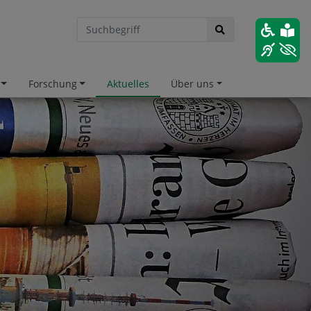
Forschung
Aktuelles
Über uns
hnellzugriff
versitätsbibliothek Göttingen
versitätsbibliothek TU Clausthal
efonverzeichnis der TU Clausthal
lesungsverzeichnis
d.IP
llenangebote der TU Clausthal