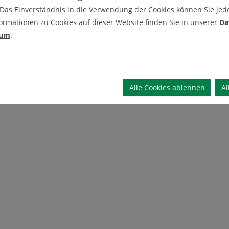
 Das Einverständnis in die Verwendung der Cookies können Sie jeder
u machen.“ Neben ihrer Qualifikation als
ormationen zu Cookies auf dieser Website finden Sie in unserer
Da
-Hilfe-Kurs für Säuglinge und Kleinkinder
sum
.
 Tagesmutter registriert. Wenn sie als „Uni-
erstärkung kriegen.
Alle Cookies ablehnen
Al