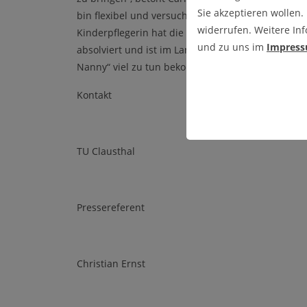
Sie akzeptieren wollen.
bin flexibel und versuche immer, etwas möglich z
widerrufen. Weitere Inf
Kinderpflegerin hat die Wahl-Harzerin einen Erste
und zu uns im
Impres
absolviert und ist im Landkreis Goslar offiziell als
Nanny“ viel zu tun bekommt, soll sie demnächst V
Kontakt
TU Clausthal
Pressereferent
Christian Ernst