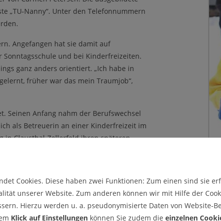
 erste „TU-Nanny“. Unter den Telefonnummern
erden.
ern. Angefangen hat sie damit auf
r Sonntagsschule und bei Kinderfreizeiten.
ings ganz anders orientiert. „Ich habe in
elernt, früher war das mein Traumjob“,
itet. Seinen Anfang nahm der Berufswechsel
ich als Betreuerin an einer Kinderfreizeit im
ig in Clausthal-Zellerfeld ihren späteren
rchlief ein Freiwilliges Soziales Jahr.
dung zur Kinderpflegerin. Nach Stationen im
nsatzkraft für weitere Einrichtungen in
det Cookies. Diese haben zwei Funktionen: Zum einen sind sie erfo
Kinderbetreuerin selbstständig gemacht.
lität unserer Website. Zum anderen können wir mit Hilfe der Cooki
ssern. Hierzu werden u. a. pseudonymisierte Daten von Website-
sein und ihnen Respekt und Achtung entgegen
dem
Klick auf Einstellungen
können Sie zudem die
einzelnen Cooki
hr Terminkalender zwar gut gefüllt, „aber ich