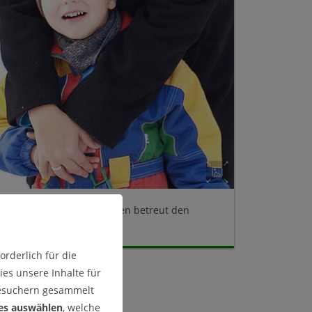
Uni-Nanny Carmen Petersen betreut den
kleinen Johann.
rderlich für die
es unsere Inhalte für
Besuchern gesammelt
es auswählen
, welche