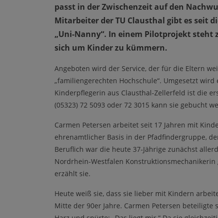
passt in der Zwischenzeit auf den Nachwu
Mitarbeiter der TU Clausthal gibt es seit
„Uni-Nanny“. In einem Pilotprojekt steht
sich um Kinder zu kümmern.
Angeboten wird der Service, der für die Eltern we
„familiengerechten Hochschule“. Umgesetzt wird 
Kinderpflegerin aus Clausthal-Zellerfeld ist die
(05323) 72 5093 oder 72 3015 kann sie gebucht w
Carmen Petersen arbeitet seit 17 Jahren mit Kind
ehrenamtlicher Basis in der Pfadfindergruppe, de
Beruflich war die heute 37-Jährige zunächst allerd
Nordrhein-Westfalen Konstruktionsmechanikerin g
erzählt sie.
Heute weiß sie, dass sie lieber mit Kindern arbe
Mitte der 90er Jahre. Carmen Petersen beteiligte s
Harz und spürte: „Das liegt mir.“ Da sie gleichzeit