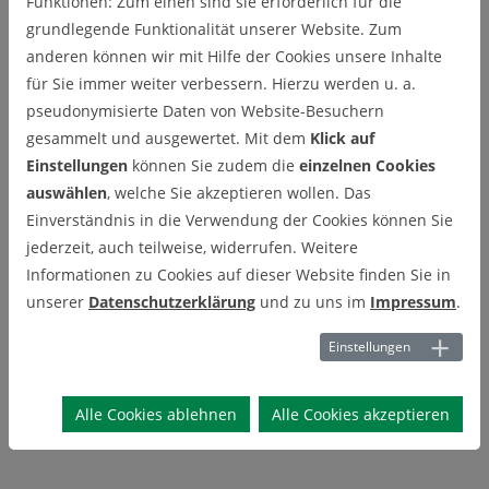
Funktionen: Zum einen sind sie erforderlich für die
Ideen und Ihrer Hände“, sagte Uni-Präsident Brandt.
grundlegende Funktionalität unserer Website. Zum
Unterstützt wurde die Hochschulwoche, die viele Institute zu
anderen können wir mit Hilfe der Cookies unsere Inhalte
Ehemaligentreffen genutzt hatten, auch vom Verein von
für Sie immer weiter verbessern. Hierzu werden u. a.
Freunden der TU Clausthal.
pseudonymisierte Daten von Website-Besuchern
gesammelt und ausgewertet. Mit dem
Klick auf
Kontakt:
Einstellungen
können Sie zudem die
einzelnen Cookies
auswählen
, welche Sie akzeptieren wollen. Das
Einverständnis in die Verwendung der Cookies können Sie
TU Clausthal
jederzeit, auch teilweise, widerrufen. Weitere
Informationen zu Cookies auf dieser Website finden Sie in
unserer
Datenschutzerklärung
und zu uns im
Impressum
.
Pressereferent
Einstellungen
Christian Ernst
Alle Cookies ablehnen
Alle Cookies akzeptieren