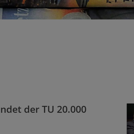
Prüfungsamt
Geologische Lehrsammlungen
Sem
Fachschaft
Keramikmosaik
Me
Studien- und Abschlussarbeiten
Spo
Rec
endet der TU 20.000