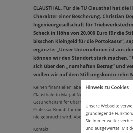
CLAUSTHAL. Für die TU Clausthal hat die
Charakter einer Bescherung. Christian De
Ingenieurgesellschaft für Triebwerkstechni
Scheck in Höhe von 20.000 Euro für die Sti
bisschen Kleingeld für die Portokasse“, 
ergänzte: „Unser Unternehmen ist aus d
können wir den Standort stark machen.“ 
sich über den „namhaften Betrag“ und verri
wollen wir auf dem Stiftungskonto zehn M
Hinweis zu Cookies
Keinen finanziellen, aber einen wichtigen medizini
Clausthalerin Margot Neumann vom Förderverei
Gesundheitshilfe“ überreichte dieses Gerät, das 
Unsere Webseite verwen
Professor Brandt für die Universität mit den Worten
grundlegende Funktiona
nie gebraucht wird. Aber es ist wie mit einem Feu
Sie immer weiter verbe
und ausgewertet. Mit 
Kontakt: