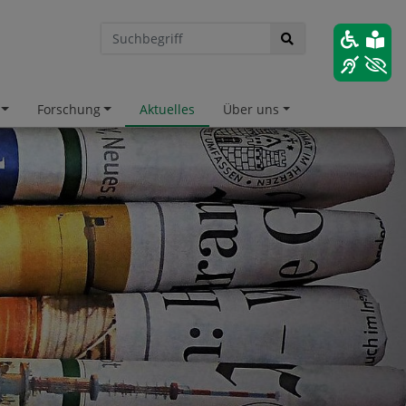
Forschung
Aktuelles
Über uns
hnellzugriff
versitätsbibliothek Göttingen
versitätsbibliothek TU Clausthal
efonverzeichnis der TU Clausthal
lesungsverzeichnis
d.IP
llenangebote der TU Clausthal