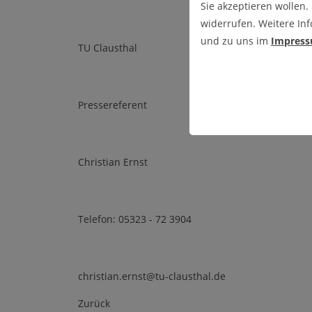
Sie akzeptieren wollen.
widerrufen. Weitere Inf
und zu uns im
Impres
TU Clausthal
Pressereferent
Christian Ernst
Telefon: 05323 - 72 3904
christian.ernst@tu-clausthal.de
Zurück