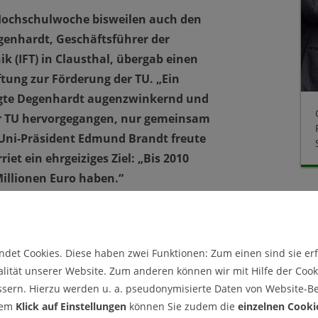
 Hochschulwoche bisweilen auch den
genhardt, Geschäftsführer der
k (IFT) in Clausthal, übergab einen
ftung zur Förderung der TU. „Ein
sagte Degenhardt augenzwinkernd und
er TU hervorgegangen, nur gemeinsam
Uni-Präsident Edmund Brandt freute
et ein ehrgeiziges Ziel: „Bis 2010
illionen Euro haben.“
schen Nutzen besitzt ein Defibrillator. Die
n „Mensch zu Mensch - wohnortnahe
einen plötzlichen Herztod verhindern kann, an
det Cookies. Diese haben zwei Funktionen: Zum einen sind sie erfo
: „Ich hoffe, dass der Defibrillator in der TU
lität unserer Website. Zum anderen können wir mit Hilfe der Cooki
erlöscher: Man sollte einen haben.“
ssern. Hierzu werden u. a. pseudonymisierte Daten von Website-
dem
Klick auf Einstellungen
können Sie zudem die
einzelnen Cooki