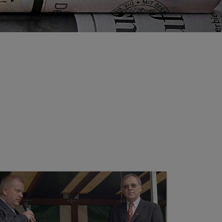
estertermine
nsa
rtinstitut
henzentrum