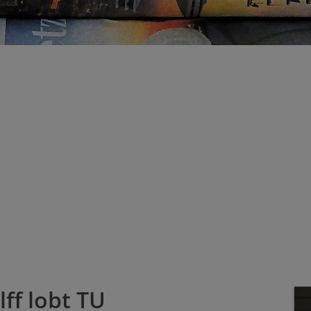
Prüfungsamt
Geologische Lehrsammlungen
Sem
Fachschaft
Keramikmosaik
Me
Studien- und Abschlussarbeiten
Spo
Rec
ff lobt TU