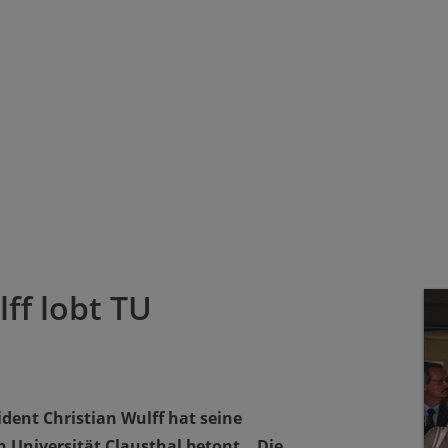
ff lobt TU
ent Christian Wulff hat seine
Universität Clausthal betont. „Die