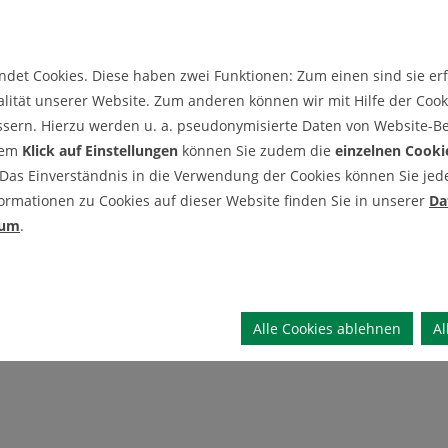
unschweig und Clausthal, nahm Wulff
en will, bekommt man sie in Hannover,
det Cookies. Diese haben zwei Funktionen: Zum einen sind sie erfo
lität unserer Website. Zum anderen können wir mit Hilfe der Cooki
ssern. Hierzu werden u. a. pseudonymisierte Daten von Website-
dem
Klick auf Einstellungen
können Sie zudem die
einzelnen Cooki
 Das Einverständnis in die Verwendung der Cookies können Sie jeder
ormationen zu Cookies auf dieser Website finden Sie in unserer
Da
sum
.
Alle Cookies ablehnen
Al