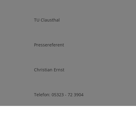
TU Clausthal
Pressereferent
Christian Ernst
Telefon: 05323 - 72 3904
E-Mail: christian.ernst@tu-clausthal.de
Weitere Informationen zur Hochschulwoche: