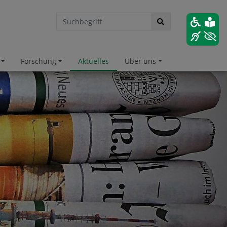
Forschung
Aktuelles
Über uns
hnellzugriff
versitätsbibliothek Göttingen
versitätsbibliothek TU Clausthal
efonverzeichnis der TU Clausthal
lesungsverzeichnis
d.IP
llenangebote der TU Clausthal