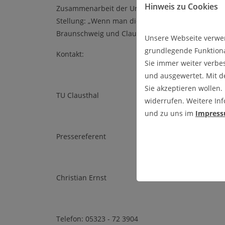
Hinweis zu Cookies
Zusammenarbeit der Universitäten Hannover, Bra
Stellung: „Wenn man die Lösung für die Welt hab
Braunschweig und Clausthal.“
Unsere Webseite verwen
grundlegende Funktiona
Kontakt:
Sie immer weiter verbe
und ausgewertet. Mit 
Sie akzeptieren wollen.
TU Clausthal
widerrufen. Weitere Inf
und zu uns im
Impres
Pressereferent
Christian Ernst
Telefon: 05323 - 72 3904